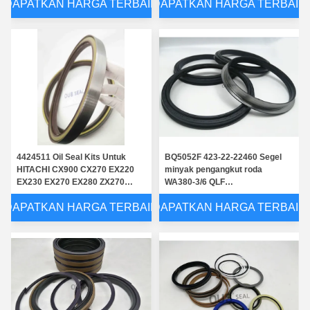
DAPATKAN HARGA TERBAIK
DAPATKAN HARGA TERBAIK
4424511 Oil Seal Kits Untuk
BQ5052F 423-22-22460 Segel
HITACHI CX900 CX270 EX220
minyak pengangkut roda
EX230 EX270 EX280 ZX270
WA380-3/6 QLF
ZX300W Swing Device
180*215*222*15/22
DAPATKAN HARGA TERBAIK
DAPATKAN HARGA TERBAIK
Transmission