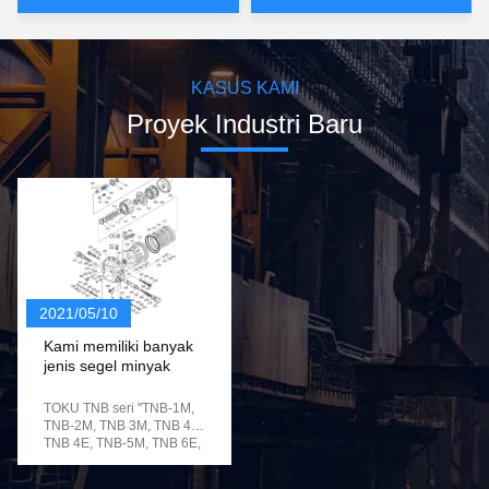
KASUS KAMI
Proyek Industri Baru
2021/05/10
Kami memiliki banyak
jenis segel minyak
TOKU TNB seri "TNB-1M,
TNB-2M, TNB 3M, TNB 4B,
TNB 4E, TNB-5M, TNB 6E,
TNB-6.5E, TNB-7E, TNB-
13A, TNB-14B, TNB-