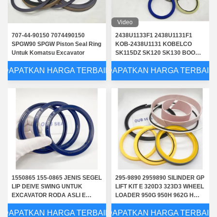
Video
707-44-90150 7074490150
2438U1133F1 2438U1131F1
SPGW90 SPGW Piston Seal Ring
KOB-2438U1131 KOBELCO
Untuk Komatsu Excavator
SK115DZ SK120 SK130 BOOM
Kits 2438U1133R100
DAPATKAN HARGA TERBAIK
DAPATKAN HARGA TERBAIK
2438U1133R200
1550865 155-0865 JENIS SEGEL
295-9890 2959890 SILINDER GP
LIP DEIVE SWING UNTUK
LIFT KIT E 320D3 323D3 WHEEL
EXCAVATOR RODA ASLI E
LOADER 950G 950H 962G H
M318 M320 M322CD
IT62G IT62H
DAPATKAN HARGA TERBAIK
DAPATKAN HARGA TERBAIK