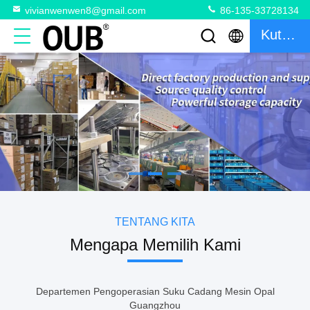
vivianwenwen8@gmail.com
86-135-33728134
Kutipan
TENTANG KITA
Mengapa Memilih Kami
Departemen Pengoperasian Suku Cadang Mesin Opal
Guangzhou