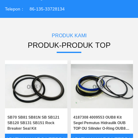
Telepon：
86-135-33728134
PRODUK KAMI
PRODUK-PRODUK TOP
SB70 SB81 SB81N SB SB121
4187308 4009553 OUB8 Kit
SB120 SB131 SB151 Rock
Segel Pemutus Hidraulik OUB
Breaker Seal Kit
TOP OU Silinder O-Ring OUB8A1
Untuk OKADA OUB8A2 4I-3569