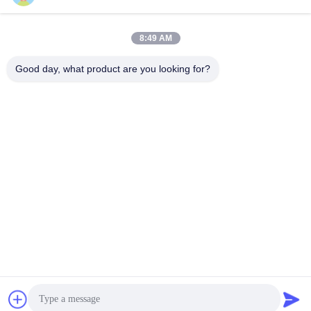
hidrolik HM400-2 HM350-
2
8:49 AM
Good day, what product are you looking for?
GUANGZHOU OPAL MACHINERY PARTS
OPERATION DEPARTMENT
vivianwenwen8@gmail.com
86-135-33728134
NO.212, Zhu ji rode, tian he distric, Guangzhou, China
Cina Kualitas Baik Kit Segel Minyak Pemasok. Hak cipta © 2021-2026
Guangzhou Opal Machinery Parts Operation Department Semua hak
dilindungi.