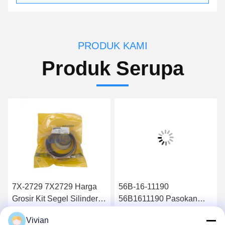
PRODUK KAMI
Produk Serupa
7X-2729 7X2729 Harga
56B-16-11190
Grosir Kit Segel Silinder
56B1611190 Pasokan
Hidraulik 826B
suku cadang berkualitas
Vivian
tinggi Filter minyak
Dapatkan Harga Terbaik
Dapatkan Harga Terbaik