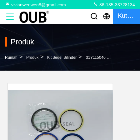
vivianwenwen8@gmail.com
86-135-33728134
Kutipan
Produk
>
>
>
Rumah
Produk
Kit Segel Silinder
31Y115040 31Y119090 HYUNDAI BOOM ARM BUCKET Silinder Seal Kit