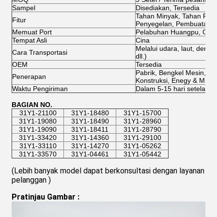
Sampel
Disediakan, Tersedia
Tahan Minyak, Tahan Pana
Fitur
Penyegelan, Pembuatan
Memuat Port
Pelabuhan Huangpu, Cina
Tempat Asli
Cina
Melalui udara, laut, den
Cara Transportasi
dll.)
OEM
Tersedia
Pabrik, Bengkel Mesin, Pe
Penerapan
Konstruksi, Enegy & Minin
Waktu Pengiriman
Dalam 5-15 hari setelah 
BAGIAN NO.
31Y1-21100
31Y1-18480
31Y1-15700
31Y1-19080
31Y1-18490
31Y1-28960
31Y1-19090
31Y1-18411
31Y1-28790
31Y1-33420
31Y1-14360
31Y1-29100
31Y1-33110
31Y1-14270
31Y1-05262
31Y1-33570
31Y1-04461
31Y1-05442
(Lebih banyak model dapat berkonsultasi dengan layanan 
pelanggan
 )
Pratinjau Gambar
 :