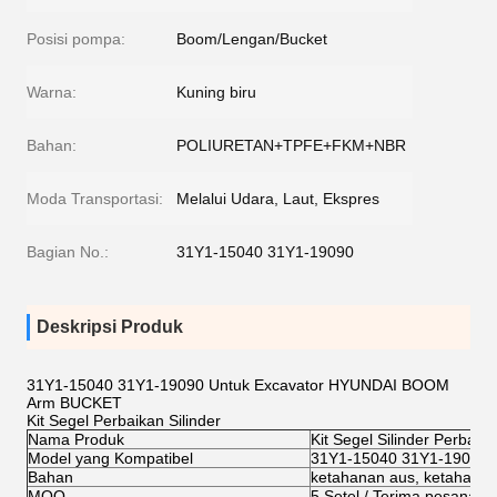
Posisi pompa:
Boom/Lengan/Bucket
Warna:
Kuning biru
Bahan:
POLIURETAN+TPFE+FKM+NBR
Moda Transportasi:
Melalui Udara, Laut, Ekspres
Bagian No.:
31Y1-15040 31Y1-19090
Deskripsi Produk
31Y1-15040 31Y1-19090 Untuk Excavator HYUNDAI BOOM
Arm BUCKET
Kit Segel Perbaikan Silinder
Nama Produk
Kit Segel Silinder Perbai
Model yang Kompatibel
31Y1-15040 31Y1-19090
Bahan
ketahanan aus, ketahanan 
MOQ
5 Setel / Terima pesanan