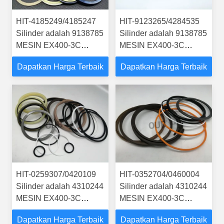
HIT-4185249/4185247
HIT-9123265/4284535
Silinder adalah 9138785
Silinder adalah 9138785
MESIN EX400-3C
MESIN EX400-3C
EXCAVATOR
EXCAVATOR
Dapatkan Harga Terbaik
Dapatkan Harga Terbaik
STEERING BOOM ARM
STEERING BOOM ARM
BUCKER SEAL KIT
BUCKER SEAL KIT
SILINDER HIDROLIK
SILINDER HIDROLIK
HIT-0259307/0420109
HIT-0352704/0460004
Silinder adalah 4310244
Silinder adalah 4310244
MESIN EX400-3C
MESIN EX400-3C
EXCAVATOR
EXCAVATOR
Dapatkan Harga Terbaik
Dapatkan Harga Terbaik
STEERING BOOM ARM
STEERING BOOM ARM