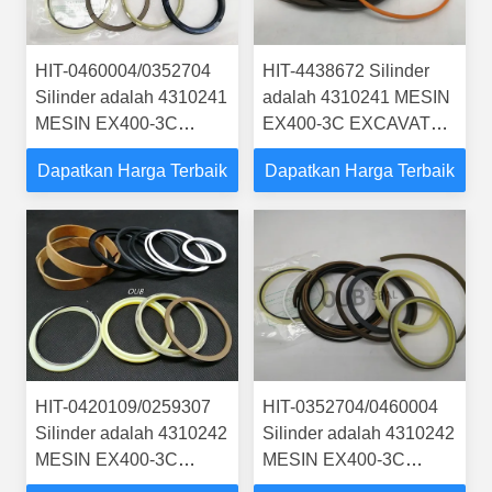
HIT-0460004/0352704
HIT-4438672 Silinder
Silinder adalah 4310241
adalah 4310241 MESIN
MESIN EX400-3C
EX400-3C EXCAVATOR
EXCAVATOR
STEERING BOOM ARM
Dapatkan Harga Terbaik
Dapatkan Harga Terbaik
STEERING BOOM ARM
BUCKER SEAL KIT
BUCKER SEAL KIT
HYDRAULIC
SILINDER HIDROLIK
CYLINDER
HIT-0420109/0259307
HIT-0352704/0460004
Silinder adalah 4310242
Silinder adalah 4310242
MESIN EX400-3C
MESIN EX400-3C
EXCAVATOR
EXCAVATOR