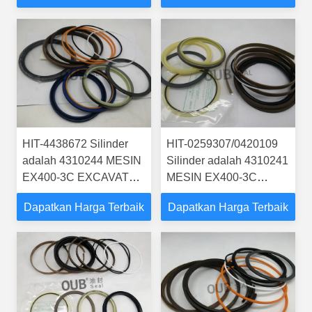
BUCKER SEAL KIT
BUCKER SEAL KIT
SILINDER HIDROLIK
SILINDER HIDROLIK
HIT-4438672 Silinder
HIT-0259307/0420109
adalah 4310244 MESIN
Silinder adalah 4310241
EX400-3C EXCAVATOR
MESIN EX400-3C
STEERING BOOM ARM
EXCAVATOR
Dapatkan Harga Terbaik
Dapatkan Harga Terbaik
BUCKER SEAL KIT
STEERING BOOM ARM
HYDRAULIC
BUCKER SEAL KIT
CYLINDER
SILINDER HIDROLIK