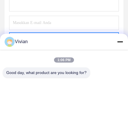
Kirim
Vivian
1:06 PM
Good day, what product are you looking for?
GUANGZHOU OPAL MACHINERY PARTS
OPERATION DEPARTMENT
vivianwenwen8@gmail.com
86-135-33728134