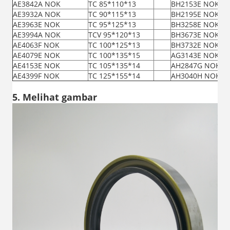
AE3842A NOK
TC 85*110*13
BH2153E NOK
AE3932A NOK
TC 90*115*13
BH2195E NOK
AE3963E NOK
TC 95*125*13
BH3258E NOK
AE3994A NOK
TCV 95*120*13
BH3673E NOK
AE4063F NOK
TC 100*125*13
BH3732E NOK
AE4079E NOK
TC 100*135*15
AG3143E NOK
AE4153E NOK
TC 105*135*14
AH2847G NOK
AE4399F NOK
TC 125*155*14
AH3040H NOK
5. Melihat gambar