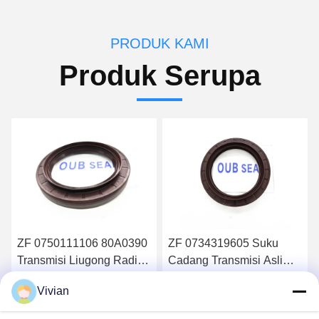
PRODUK KAMI
Produk Serupa
ZF 0750111106 80A0390
ZF 0734319605 Suku
Transmisi Liugong Radial
Cadang Transmisi Asli
Seal Gearbox Seal
Gearbox Oil Seal Axle
Vivian
Seal Shaft Cover
Dapatkan Harga Terbaik
Dapatkan Harga Terbaik