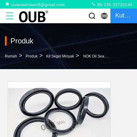
vivianwenwen8@gmail.com
86-135-33728134
Kutipan
Produk
>
>
>
Rumah
Produk
Kit Segel Minyak
NOK Oil Seal AW4453E DC5 130*160*16/17.5 Swing Gearbox Seal Untuk Mesin Berat VOLVO