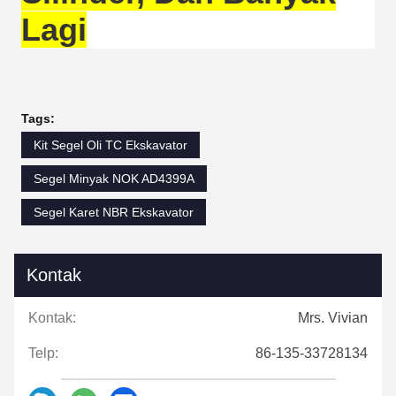
Lagi
Tags:
Kit Segel Oli TC Ekskavator
Segel Minyak NOK AD4399A
Segel Karet NBR Ekskavator
Kontak
Kontak:
Mrs. Vivian
Telp:
86-135-33728134