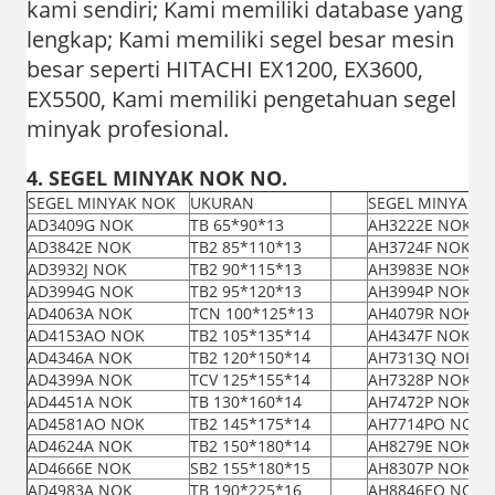
kami sendiri; Kami memiliki database yang
lengkap; Kami memiliki segel besar mesin
besar seperti HITACHI EX1200, EX3600,
EX5500, Kami memiliki pengetahuan segel
minyak profesional.
4. SEGEL MINYAK NOK NO.
SEGEL MINYAK NOK
UKURAN
SEGEL MINYAK 
AD3409G NOK
TB 65*90*13
AH3222E NOK
AD3842E NOK
TB2 85*110*13
AH3724F NOK
AD3932J NOK
TB2 90*115*13
AH3983E NOK
AD3994G NOK
TB2 95*120*13
AH3994P NOK
AD4063A NOK
TCN 100*125*13
AH4079R NOK
AD4153AO NOK
TB2 105*135*14
AH4347F NOK
AD4346A NOK
TB2 120*150*14
AH7313Q NOK
AD4399A NOK
TCV 125*155*14
AH7328P NOK
AD4451A NOK
TB 130*160*14
AH7472P NOK
AD4581AO NOK
TB2 145*175*14
AH7714PO NOK
AD4624A NOK
TB2 150*180*14
AH8279E NOK
AD4666E NOK
SB2 155*180*15
AH8307P NOK
AD4983A NOK
TB 190*225*16
AH8846EO NOK