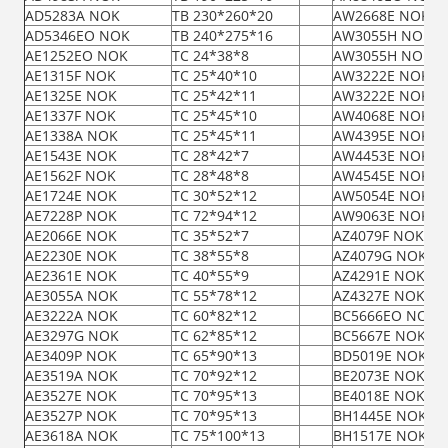
AD5283A NOK
TB 230*260*20
AW2668E NOK F
AD5346EO NOK
TB 240*275*16
AW3055H NOK F
AE1252EO NOK
TC 24*38*8
AW3055H NOK N
AE1315F NOK
TC 25*40*10
AW3222E NOK F
AE1325E NOK
TC 25*42*11
AW3222E NOK N
AE1337F NOK
TC 25*45*10
AW4068E NOK
AE1338A NOK
TC 25*45*11
AW4395E NOK
AE1543E NOK
TC 28*42*7
AW4453E NOK
AE1562F NOK
TC 28*48*8
AW4545E NOK
AE1724E NOK
TC 30*52*12
AW5054E NOK
AE7228P NOK
TC 72*94*12
AW9063E NOK
AE2066E NOK
TC 35*52*7
AZ4079F NOK
AE2230E NOK
TC 38*55*8
AZ4079G NOK
AE2361E NOK
TC 40*55*9
AZ4291E NOK
AE3055A NOK
TC 55*78*12
AZ4327E NOK
AE3222A NOK
TC 60*82*12
BC5666EO NOK
AE3297G NOK
TC 62*85*12
BC5667E NOK
AE3409P NOK
TC 65*90*13
BD5019E NOK
AE3519A NOK
TC 70*92*12
BE2073E NOK
AE3527E NOK
TC 70*95*13
BE4018E NOK
AE3527P NOK
TC 70*95*13
BH1445E NOK
AE3618A NOK
TC 75*100*13
BH1517E NOK