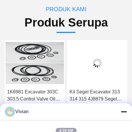
PRODUK KAMI
Produk Serupa
1K6981 Excavator 303C
Kit Segel Excavator 313
303.5 Control Valve Oil
314 315 4J8879 Segel
Seal Untuk 305 5J8200
Karet Katup
Vivian
Dapatkan Harga Terbaik
Dapatkan Harga Terbaik
4:34 AM