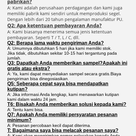
pabrikan?
A: Kami adalah perusahaan perdagangan dan kami juga
memiliki pabrik kami sendiri untuk memproduksi segel.
Dengan lebih dari 20 tahun pengalaman manufaktur PU.
Q2: Apa ketentuan pembayaran Anda?
A: Kami biasanya menerima semua jenis ketentuan
pembayaran. Seperti T / T, L / C, dll.
Q2: Berapa lama waktu pengiriman Anda?
A: Umumnya dibutuhkan 5 hari jika kami memiliki stok.
Jika tidak, dibutuhkan sekitar 10-15 hari tergantung pada
jumlah.
Q3: Dapatkah Anda memberikan sampel?Apakah ini
gratis atau ekstra?
A: Ya, kami dapat menyediakan sampel secara gratis.Biaya
pengiriman bisa dinegosiasikan.
Q5: Seberapa cepat saya bisa mendapatkan
kutipan?
A: Jika informasi Anda lengkap, kami menawarkan kutipan
kami dalam waktu 24 jam.
T6: Bisakah Anda memberikan solusi kepada kami?
A: Tentu kami bisa.
Q7: Apakah Anda memiliki persyaratan pesanan
minimum?
A: Pesanan percobaan kecil dapat diterima.
T: Bagaimana saya bisa melacak pesanan saya?
A: Kami akan mengirimkan nomor pelacakan kepada Anda