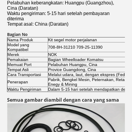
Pelabuhan keberangkatan: Huangpu (Guangzhou),
Cina (Daratan)
Waktu pengiriman: 5-15 hari setelah pembayaran
diterima
Tempat asal: China (Daratan)
Bagian No
Nama Produk
Kit segel motor perjalanan
Model yang
708-8H-31210 709-25-11390
Kompatibel
Merek
NOK
Pemakaian
Bagian Wheelloader Komatsu
Memuat Port
Pelabuhan Huangpu, Cina
Tempat Asli
Provice Guangdong, Cina
Cara Transportasi
Melalui udara, laut, dengan ekspres (FedEx,
Pabrik, Bengkel Mesin, Peternakan, Retail, P
Penerapan
Enegy & Mining
Waktu Pengiriman
Dalam 5-15 hari setelah mendapatkan despo
Semua gambar diambil dengan cara yang sama