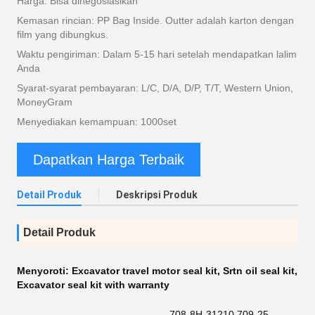
Harga: Bisa dinegosiasikan
Kemasan rincian: PP Bag Inside. Outter adalah karton dengan
film yang dibungkus.
Waktu pengiriman: Dalam 5-15 hari setelah mendapatkan lalim
Anda
Syarat-syarat pembayaran: L/C, D/A, D/P, T/T, Western Union,
MoneyGram
Menyediakan kemampuan: 1000set
Dapatkan Harga Terbaik
Detail Produk
Deskripsi Produk
Detail Produk
Menyoroti:
Excavator travel motor seal kit
,
Srtn oil seal kit
,
Excavator seal kit with warranty
708-8H-31210 709-25-