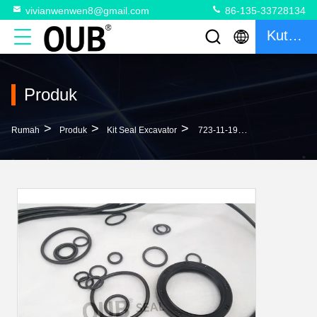
vivianwenwen8@gmail.com
86-135-33728134
Kutipan
Produk
>
>
>
Rumah
Produk
Kit Seal Excavator
723-11-19130 Srtn Seal Kit Travel Motor Seal Kit Kit Segel Minyak 708-8H-31210 709-25-11390