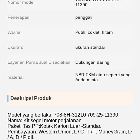
Nomor model:
11390
Penerapan:
penggali
Warna:
Putih, coklat, hitam
Ukuran:
ukuran standar
Layanan Purna Jual Disediakan:
Dukungan daring
NBR,FKM atau seperti yang
materia:
Anda minta
Deskripsi Produk
Model yang berlaku: 708-8H-31210 709-25-11390
Nama: Kit segel motor perjalanan
Paket: Tas PP;Kotak Karton Luar -Standar.
Pembayaran: Western Union, L / C, T / T, MoneyGram, D
/ A, D / P dll.