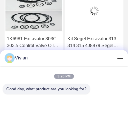
1K6981 Excavator 303C
Kit Segel Excavator 313
303.5 Control Valve Oil
314 315 4J8879 Segel
Seal Untuk 305 5J8200
Karet Katup
Vivian
Dapatkan Harga Terbaik
Dapatkan Harga Terbaik
3:20 PM
Good day, what product are you looking for?
GUANGZHOU OPAL MACHINERY PARTS
OPERATION DEPARTMENT