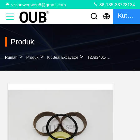
vivianwenwen8@gmail.com
86-135-33728134
Kutipan
Produk
>
>
>
Rumah
Produk
Kit Seal Excavator
TZJB2401-P22-9 Sesuaikan Segel Silinder Kit 0134450 4511267Bucket Seal Kit 07000-13028 07000-03030