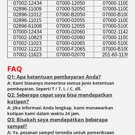
07002-12434
07000-12050
07000-11006
02896-11009
07000-52050
07000-11007
02896-11012
07000-B2050
07000-B1007
02896-11015
07000-02055
07000-11008
02896-61008
07000-12055
07000-51008
07000-12434
07000-02060
07002-11423
07002-10823
07000-02060
07000-11009
07002-11023
07000-02065
07000-51009
07002-11223
07000-F2065
07000-B1009
07002-11623
07000-02070
201-60-11390
FAQ
Q1: Apa ketentuan pembayaran Anda?
A: Kami biasanya menerima semua jenis ketentuan
pembayaran. Seperti T / T, L / C, dll.
Q2: Seberapa cepat saya bisa mendapatkan
kutipan?
A: Jika informasi Anda lengkap, kami menawarkan
kutipan kami dalam waktu 24 jam.
Q3: Bisakah saya mendapatkan beberapa
sampel?
A: Ya, pesanan sampel tersedia untuk pemeriksaan