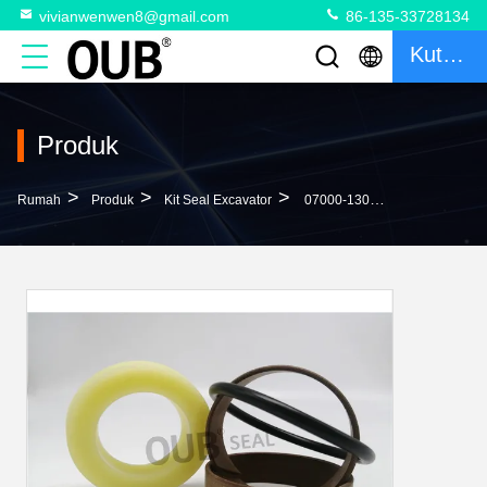
vivianwenwen8@gmail.com
86-135-33728134
Kutipan
Produk
>
>
>
Rumah
Produk
Kit Seal Excavator
07000-13042 07000-11003 Menyesuaikan Segel Silinder Kit Kit Segel Motor Ayun 07000-B2050 07000-02055 0411419 4S01093