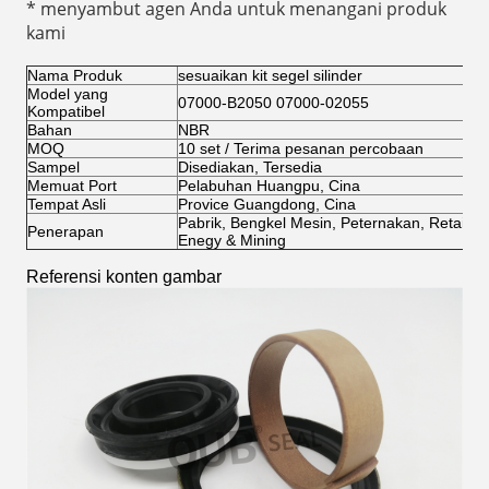
* menyambut agen Anda untuk menangani produk
kami
Nama Produk
sesuaikan kit segel silinder
Model yang
07000-B2050 07000-02055
Kompatibel
Bahan
NBR
MOQ
10 set / Terima pesanan percobaan
Sampel
Disediakan, Tersedia
Memuat Port
Pelabuhan Huangpu, Cina
Tempat Asli
Provice Guangdong, Cina
Pabrik, Bengkel Mesin, Peternakan, Retail, P
Penerapan
Enegy & Mining
Referensi konten gambar