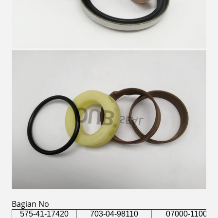
Bagian No
575-41-17420
703-04-98110
07000-11003