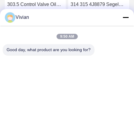
303.5 Control Valve Oil
314 315 4J8879 Segel
Seal Untuk 305 5J8200
Karet Katup
Vivian
Dapatkan Harga Terbaik
Dapatkan Harga Terbaik
9:50 AM
Good day, what product are you looking for?
GUANGZHOU OPAL MACHINERY PARTS
OPERATION DEPARTMENT
vivianwenwen8@gmail.com
86-135-33728134
NO.212, Zhu ji rode, tian he distric, Guangzhou, China