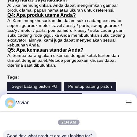
A: Jika memungkinkan, Anda dapat mengirimkan gambar
produk lama, papan nama atau ukuran untuk referensi.
Q4: Apa produk utama Anda?
A: Kami mengkhususkan diri dalam suku cadang excavator,
seperti gearbox motor travel / ass'y / parts, swing gearbox /
ass'y / motor / parts, pompa hidrolik assy / suku cadang dan
suku cadang roda gigi.Jika Anda membutuhkan suku cadang
excavator lainnya, kami juga dapat menyediakan sesuai
kebutuhan Anda.
Q5: Apa kemasan standar Anda?
A: Semua barang akan dikemas dengan kotak karton dan
dimuat dengan palet.Metode pengepakan khusus dapat
diterima saat dibutuhkan.
Tags:
Segel batang piston PU
Penutup batang piston
Polyurethane Hydraulic Rod Seals
Vivian
Kontak
2:34 AM
Kontak:
Mrs. Vivian
Good day, what product are you looking for?