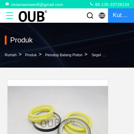
vivianwenwen8@gmail.com
86-135-33728134
Kutipan
Produk
>
>
>
Rumah
Produk
Penutup Batang Piston
Segel Batang Piston 1D4326 7B2174 Segel Piston Poliuretan Hidraulik