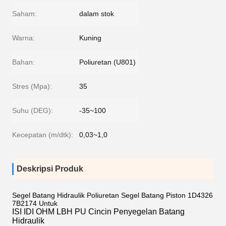
Saham:
dalam stok
Warna:
Kuning
Bahan:
Poliuretan (U801)
Stres (Mpa):
35
Suhu (DEG):
-35~100
Kecepatan (m/dtk):
0,03~1,0
Deskripsi Produk
Segel Batang Hidraulik Poliuretan Segel Batang Piston 1D4326
7B2174 Untuk
ISI IDI OHM LBH PU Cincin Penyegelan Batang
Hidraulik