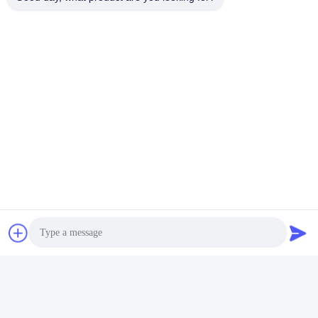
Telp:
86-135-33728134
Hubungi Sekarang
Kirimkan kepada kami
Photo