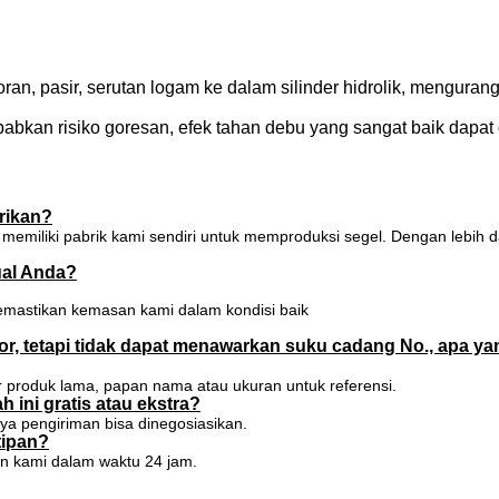
n, pasir, serutan logam ke dalam silinder hidrolik, mengurang
bkan risiko goresan, efek tahan debu yang sangat baik dapat 
rikan?
emiliki pabrik kami sendiri untuk memproduksi segel. Dengan lebih d
ual Anda?
emastikan kemasan kami dalam kondisi baik
r, tetapi tidak dapat menawarkan suku cadang No., apa ya
produk lama, papan nama atau ukuran untuk referensi.
ni gratis atau ekstra?
ya pengiriman bisa dinegosiasikan.
tipan?
an kami dalam waktu 24 jam.