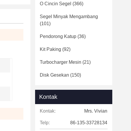
O Cincin Segel
(366)
Segel Minyak Mengambang
(101)
Pendorong Katup
(36)
Kit Paking
(92)
Turbocharger Mesin
(21)
Disk Gesekan
(150)
Kontak
Kontak:
Mrs. Vivian
Telp:
86-135-33728134