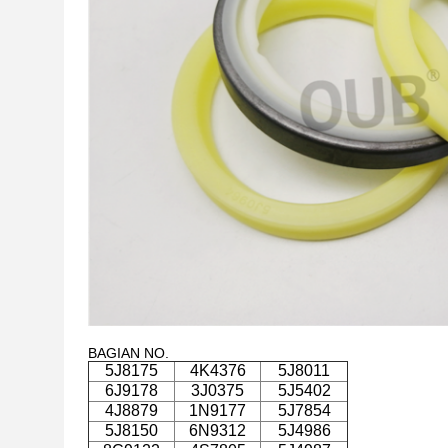
BAGIAN NO.
5J8175
4K4376
5J8011
6J9178
3J0375
5J5402
4J8879
1N9177
5J7854
5J8150
6N9312
5J4986