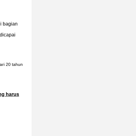
i bagian
dicapai
ari 20 tahun
ng harus