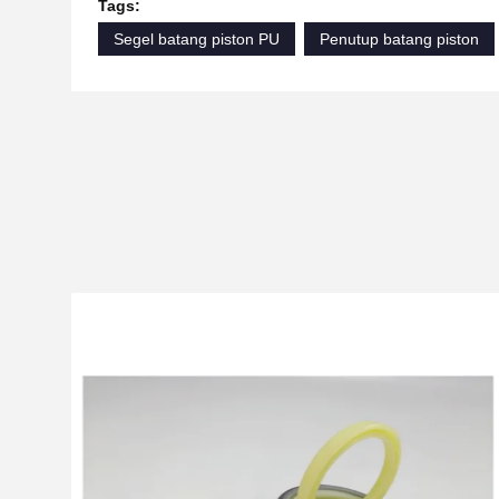
Tags:
Segel batang piston PU
Penutup batang piston