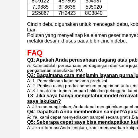
8C9122
4S7805
5J4987
7J9885
3F8638
5J5020
2S5867
7H2423
8C3840
Cincin debu digunakan untuk mencegah debu, kotora
luar
Polutan yang menyelinap ke elemen geser menyeba
melalui desain khusus pada bibir cincin debu.
FAQ
Q1: Apakah Anda perusahaan dagang atau pab
A: Kami adalah perusahaan perdagangan dan kami juga m
pengalaman manufaktur PU.
Q2: Bagaimana cara menjamin layanan purna j
A: 1. Pemeriksaan ketat selama produksi
A: 2. Periksa ulang produk sebelum pengiriman untuk m
A: 3. Lacak dan terima umpan balik dari pelanggan kami
T3: Jika saya hanya mengetahui model excavato
saya lakukan?
A: Jika memungkinkan, Anda dapat mengirimkan gambar 
Q4: Dapatkah Anda memberikan sampel?Apakah i
A: Ya, kami dapat menyediakan sampel secara gratis.Bia
Q5: Seberapa cepat saya bisa mendapatkan ku
A: Jika informasi Anda lengkap, kami menawarkan kutip