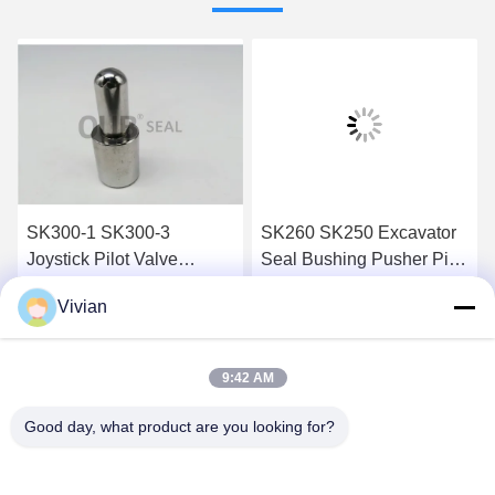
SK300-1 SK300-3
SK260 SK250 Excavator
Joystick Pilot Valve
Seal Bushing Pusher Pilot
Pusher Untuk Excavator
Valve Kit
Vivian
SK320-3 SK320-6
Dapatkan Harga Terbaik
Dapatkan Harga Terbaik
YY01V00009F1 KOB-
YY01V00003R100
9:42 AM
Good day, what product are you looking for?