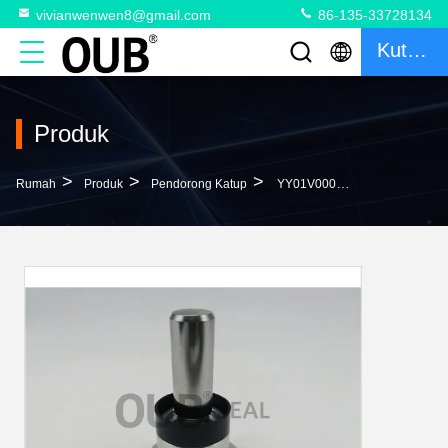
vivianwenwen8@gmail.com
86-135-33728134
Kutipan
Produk
>
>
>
Rumah
Produk
Pendorong Katup
YY01V00003F1 KOB-YY01V00003R300 SK330-6 SK330-8 Pilot Valve Joystick Pusher Untuk SK350-6 SK350-8