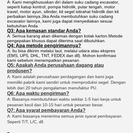
A: Kami mengkhususkan diri dalam suku cadang excavator,
seperti katup kontrol, pompa hidrolik, putar tengah, motor
travel, motor ayun, silinder, kit segel istirahat hidrolik dan kit
perbaikan lainnya.Jika Anda membutuhkan suku cadang
excavator lainnya, kami juga dapat menyediakan sesuai
kebutuhan Anda.
Q3: Apa kemasan standar Anda?
A: Semua barang akan dikemas dengan kotak karton.Metode
pengepakan khusus dapat diterima saat dibutuhkan.
Q4: Apa metode pengirimannya?
A: Itu bisa dikirim melalui laut, melalui udara atau ekspres
(EMS, UPS, DHL, TNT, FEDEX dan dll). Mohon konfirmasi
kami sebelum menempatkan pesanan.
Q5: Apakah Anda perusahaan dagang atau
produsen?
A: Kami adalah perusahaan perdagangan dan kami juga
memiliki pabrik kami sendiri untuk memproduksi segel. Dengan
lebih dari 20 tahun pengalaman manufaktur PU.
Q6: Apa waktu pengiriman?
A: Biasanya membutuhkan waktu sekitar 1-5 hari kerja untuk
pesanan kecil dan 10-15 hari untuk pesanan besar.
Q7: Apa syarat pembayaran Anda?
A: Kami biasanya menerima semua jenis syarat pembayaran.
Seperti T/T, L/C, dll.