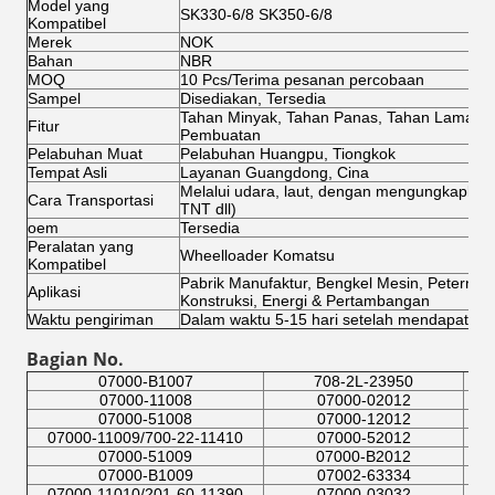
Model yang
SK330-6/8 SK350-6/8
Kompatibel
Merek
NOK
Bahan
NBR
MOQ
10 Pcs/Terima pesanan percobaan
Sampel
Disediakan, Tersedia
Tahan Minyak, Tahan Panas, Tahan Lama, Ki
Fitur
Pembuatan
Pelabuhan Muat
Pelabuhan Huangpu, Tiongkok
Tempat Asli
Layanan Guangdong, Cina
Melalui udara, laut, dengan mengungkapkan
Cara Transportasi
TNT dll)
oem
Tersedia
Peralatan yang
Wheelloader Komatsu
Kompatibel
Pabrik Manufaktur, Bengkel Mesin, Peternaka
Aplikasi
Konstruksi, Energi & Pertambangan
Waktu pengiriman
Dalam waktu 5-15 hari setelah mendapatkan
Bagian No.
07000-B1007
708-2L-23950
07000-11008
07000-02012
07000-51008
07000-12012
07000-11009/700-22-11410
07000-52012
07000-51009
07000-B2012
07000-B1009
07002-63334
07000-11010/201-60-11390
07000-03032