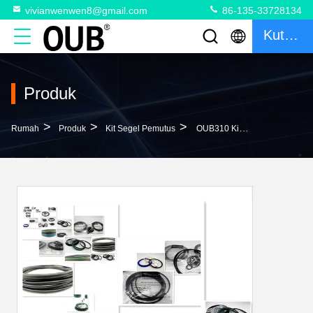
vivianwenwen8@gmail.com
86-135-33728134
Kutipan
Produk
>
>
>
Rumah
Produk
Kit Segel Pemutus
OUB310 Kit Segel Pemecah OKADA Tahan Debu TZ231F2023-00 Segel Oli Silinder Hidraulik