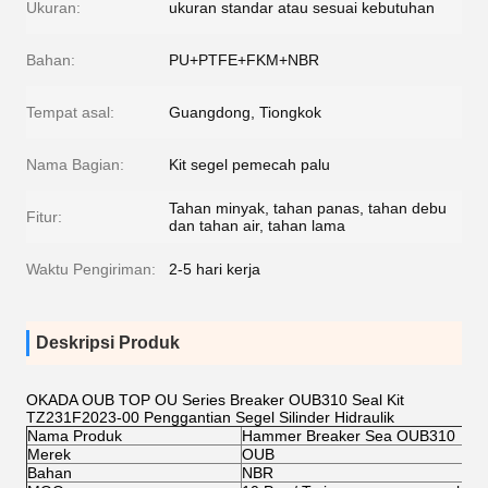
Ukuran:
ukuran standar atau sesuai kebutuhan
Bahan:
PU+PTFE+FKM+NBR
Tempat asal:
Guangdong, Tiongkok
Nama Bagian:
Kit segel pemecah palu
Tahan minyak, tahan panas, tahan debu
Fitur:
dan tahan air, tahan lama
Waktu Pengiriman:
2-5 hari kerja
Deskripsi Produk
OKADA OUB TOP OU Series Breaker OUB310 Seal Kit
TZ231F2023-00 Penggantian Segel Silinder Hidraulik
Nama Produk
Hammer Breaker Sea OUB310
Merek
OUB
Bahan
NBR