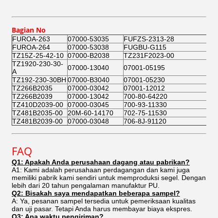
Bagian No
FUROA-263
07000-53035
FUFZS-2313-28
FUROA-264
07000-53038
FUGBU-G115
TZ15Z-25-42-10
07000-B2038
TZ231F2023-00
TZ1920-230-30-
07000-13040
07001-05195
A
TZ192-230-30BH
07000-B3040
07001-05230
TZ266B2035
07000-03042
07001-12012
TZ266B2039
07000-13042
700-80-64220
TZ410D2039-00
07000-03045
700-93-11330
TZ481B2035-00
20M-60-14170
702-75-11530
TZ481B2039-00
07000-03048
706-8J-91120
FAQ
Q1: Apakah Anda perusahaan dagang atau pabrikan?
A1: Kami adalah perusahaan perdagangan dan kami juga
memiliki pabrik kami sendiri untuk memproduksi segel. Dengan
lebih dari 20 tahun pengalaman manufaktur PU.
Q2: Bisakah saya mendapatkan beberapa sampel?
A: Ya, pesanan sampel tersedia untuk pemeriksaan kualitas
dan uji pasar. Tetapi Anda harus membayar biaya ekspres.
Q3: Apa waktu pengiriman?