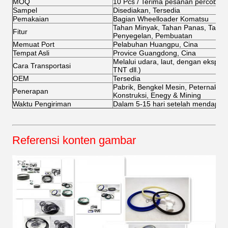
MOQ
10 Pcs / Terima pesanan percobaa
Sampel
Disediakan, Tersedia
Pemakaian
Bagian Wheelloader Komatsu
Tahan Minyak, Tahan Panas, Tahan
Fitur
Penyegelan, Pembuatan
Memuat Port
Pelabuhan Huangpu, Cina
Tempat Asli
Provice Guangdong, Cina
Melalui udara, laut, dengan ekspr
Cara Transportasi
TNT dll.)
OEM
Tersedia
Pabrik, Bengkel Mesin, Peternakan,
Penerapan
Konstruksi, Enegy & Mining
Waktu Pengiriman
Dalam 5-15 hari setelah mendapat
Referensi konten gambar