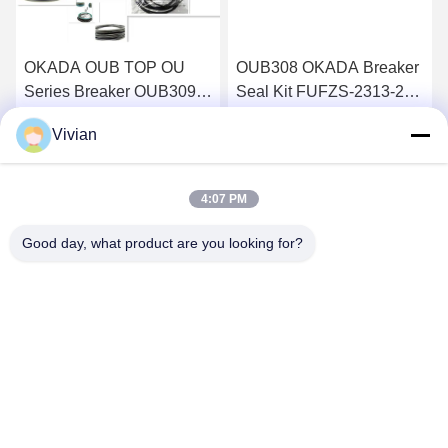
OKADA OUB TOP OU
OUB308 OKADA Breaker
Series Breaker OUB309
Seal Kit FUFZS-2313-28
FUGBU G115 Kit Segel
Penggantian Segel
Vivian
Silinder Hidraulik
Silinder Hidraulik
Dapatkan Harga Terbaik
Dapatkan Harga Terbaik
4:07 PM
Good day, what product are you looking for?
GUANGZHOU OPAL MACHINERY PARTS
OPERATION DEPARTMENT
vivianwenwen8@gmail.com
86-135-33728134