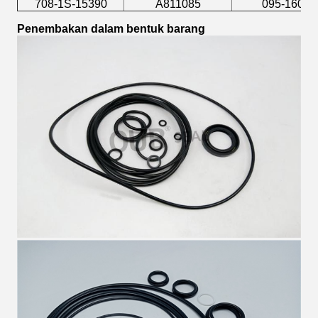
708-1S-15390
A811085
095-1603
Penembakan dalam bentuk barang