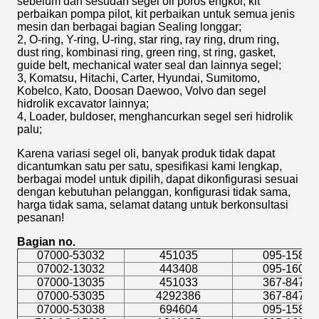
sebelum dan sesudah segel oli poros engkol, kit
perbaikan pompa pilot, kit perbaikan untuk semua jenis
mesin dan berbagai bagian Sealing longgar;
2, O-ring, Y-ring, U-ring, star ring, ray ring, drum ring,
dust ring, kombinasi ring, green ring, st ring, gasket,
guide belt, mechanical water seal dan lainnya segel;
3, Komatsu, Hitachi, Carter, Hyundai, Sumitomo,
Kobelco, Kato, Doosan Daewoo, Volvo dan segel
hidrolik excavator lainnya;
4, Loader, buldoser, menghancurkan segel seri hidrolik
palu;
Karena variasi segel oli, banyak produk tidak dapat
dicantumkan satu per satu, spesifikasi kami lengkap,
berbagai model untuk dipilih, dapat dikonfigurasi sesuai
dengan kebutuhan pelanggan, konfigurasi tidak sama,
harga tidak sama, selamat datang untuk berkonsultasi
pesanan!
Bagian no.
07000-53032
451035
095-1586
07002-13032
443408
095-1608
07000-13035
451033
367-8471
07000-53035
4292386
367-8472
07000-53038
694604
095-1587