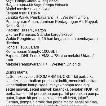
Segel Pompa Utama O-Ring SBS80
Bagian nama:
Kit Segel Pompa Hidraulik
Model mesin:
SBS80 SBS120
Tempat Asal: CHINA
Jangka Waktu Pembayaran: T / T, Western Union,
Pembayaran Aman, Jaminan Perdagangan Ali, Paypal,
Kartu Kredit
Packing: Tas PP, Karton
Ukuran Kemasan: Standar kargo ekspor
Waktu Pengiriman: 5-15 hari kerja setelah pembayaran
diterima
Kondisi: 100% Baru
Kemampuan Supply: 1000SET
Express: DHL Fedex EMS UPS atau melalui Udara /
Laut
Metode Pembayaran: T / T, Western Union dll.
Bisnis utama:
1. Seri excavator: BOOM ARM BUCKET kit perbaikan
silinder, kit perbaikan pompa hidrolik, mendistribusikan
kit perbaikan katup, segel minyak pompa roda gigi,
segel minyak, segel minyak kerangka berjalan NOK, kit
perbaikan oli, kit perbaikan pompa, kit perbaikan pompa
putar, kapan kit perbaikan silinder oli ketat, jalan?
Cermin, pompa hidrolik dan poros motor, segel oli tuas,