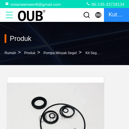
vivianwenwen8@gmail.com
86-135-33728134
Kutipan
Produk
>
>
>
Rumah
Produk
Pompa Minyak Segel
Kit Segel Pompa Hidraulik Karet SBS120 Suku Cadang Excavator Pompa Utama O Ring SBS80