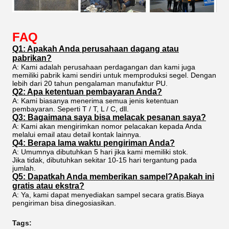
FAQ
Q1: Apakah Anda perusahaan dagang atau
pabrikan?
A: Kami adalah perusahaan perdagangan dan kami juga
memiliki pabrik kami sendiri untuk memproduksi segel. Dengan
lebih dari 20 tahun pengalaman manufaktur PU.
Q2: Apa ketentuan pembayaran Anda?
A: Kami biasanya menerima semua jenis ketentuan
pembayaran. Seperti T / T, L / C, dll.
Q3: Bagaimana saya bisa melacak pesanan saya?
A: Kami akan mengirimkan nomor pelacakan kepada Anda
melalui email atau detail kontak lainnya.
Q4: Berapa lama waktu pengiriman Anda?
A: Umumnya dibutuhkan 5 hari jika kami memiliki stok.
Jika tidak, dibutuhkan sekitar 10-15 hari tergantung pada
jumlah.
Q5: Dapatkah Anda memberikan sampel?Apakah ini
gratis atau ekstra?
A: Ya, kami dapat menyediakan sampel secara gratis.Biaya
pengiriman bisa dinegosiasikan.
Tags: