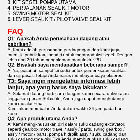
3. KIT SEGEL POMPA UTAMA
4. PERJALANAN SEAL KIT MOTOR
5. SWING MOTOR SEAL KIT
6. LEVER SEAL KIT / PILOT VALVE SEAL KIT
FAQ
Q1: Apakah Anda perusahaan dagang atau
pabrikan?
A: Kami adalah perusahaan perdagangan dan kami juga
memiliki pabrik kami sendiri untuk memproduksi segel. Dengan
lebih dari 20 tahun pengalaman manufaktur PU.
Q2: Bisakah saya mendapatkan beberapa sampel?
A: Ya, pesanan sampel tersedia untuk pemeriksaan kualitas
dan uji pasar. Tetapi Anda harus membayar biaya ekspres.
T3: Saya ingin mengetahui informasi lebih
lanjut, apa yang harus saya lakukan?
A: Selamat datang berbicara dengan kami secara online atau
tinggalkan pesan.Selain itu, Anda juga dapat menghubungi
kami melalui Email.
Kami akan membalas Anda dalam waktu 24 jam pada hari
kerja.
Q4: Apa produk utama Anda?
A: Kami mengkhususkan diri dalam suku cadang excavator,
seperti gearbox motor travel / ass'y / parts, swing gearbox /
ass'y / motor / parts, pompa hidrolik assy / suku cadang dan
suku cadang roda gigi.Jika Anda membutuhkan suku cadang