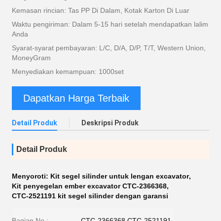
Kemasan rincian: Tas PP Di Dalam, Kotak Karton Di Luar
Waktu pengiriman: Dalam 5-15 hari setelah mendapatkan lalim
Anda
Syarat-syarat pembayaran: L/C, D/A, D/P, T/T, Western Union,
MoneyGram
Menyediakan kemampuan: 1000set
Dapatkan Harga Terbaik
Detail Produk
Deskripsi Produk
Detail Produk
Menyoroti:
Kit segel silinder untuk lengan excavator
,
Kit penyegelan ember excavator CTC-2366368
,
CTC-2521191 kit segel silinder dengan garansi
Bagian No.:
CTC-2366368 CTC-2521191