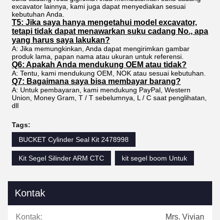
excavator lainnya, kami juga dapat menyediakan sesuai
kebutuhan Anda.
T5: Jika saya hanya mengetahui model excavator,
tetapi tidak dapat menawarkan suku cadang No., apa
yang harus saya lakukan?
A: Jika memungkinkan, Anda dapat mengirimkan gambar
produk lama, papan nama atau ukuran untuk referensi.
Q6: Apakah Anda mendukung OEM atau tidak?
A: Tentu, kami mendukung OEM, NOK atau sesuai kebutuhan.
Q7: Bagaimana saya bisa membayar barang?
A: Untuk pembayaran, kami mendukung PayPal, Western
Union, Money Gram, T / T sebelumnya, L / C saat penglihatan,
dll
Tags:
BUCKET Cylinder Seal Kit 2478998
Kit Segel Silinder ARM CTC
kit segel boom Untuk
Kontak
Kontak:
Mrs. Vivian