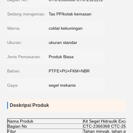
Sedang mengemas:
Tas PP/kotak kemasan
Warna:
coklat kekuningan
Ukuran:
ukuran standar
Jenis Pemasaran:
Produk Biasa
Bahan:
PTFE+PU+FKM+NBR
Gaya:
segel mekanis
Deskripsi Produk
Nama Produk
Kit Segel Hidraulik Excava
Bagian No
CTC-2366368 CTC-25211
Fitur
Tahan minyak, tahan pan