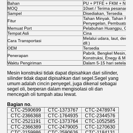
Bahan
PU + PTFE + FKM + NBR
MOQ
10set / Terima pesanan p
Sampel
Disediakan, Tersedia
Tahan Minyak, Tahan Pana
Fitur
Penyegelan, Pembuatan
Memuat Port
Pelabuhan Huangpu, Cina
Tempat Asli
Cina
Melalui udara, laut, den
Cara Transportasi
dll.)
OEM
Tersedia
Pabrik, Bengkel Mesin, Pe
Penerapan
Konstruksi, Enegy & Minin
Waktu Pengiriman
Dalam 5-15 hari setelah 
Mesin konstruksi tidak dapat dipisahkan dari silinder,
silinder tidak dapat dipisahkan dari segel.Segel yang
umum adalah cincin penyegel, juga dikenal sebagai
segel oli, berperan dalam mengisolasi oli dan
mencegah oli tumpah atau lewat.
Bagian no.
CTC-2590699
CTC-1373767
CTC-2478974
CTC-2366368
CTC-1764935
CTC-2344576
CTC-2521191
CTC-1373764
CTC-1052585
CTC-2366389
CTC-2479005
CTC-1270630
CTC-2159986
CTC-2590626
CTC-1184131