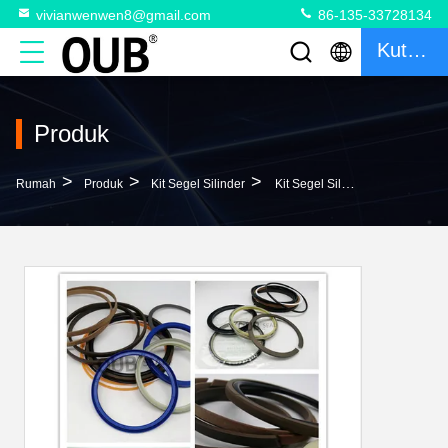
vivianwenwen8@gmail.com
86-135-33728134
Kutipan
Produk
>
>
>
Rumah
Produk
Kit Segel Silinder
Kit Segel Silinder Arm Boom Bucket Seal Kit Kit Segel Suku Cadang Excavator Untuk CTC-2366368 CTC-2521191