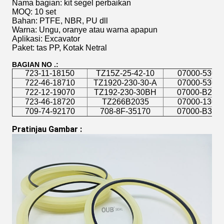
Nama bagian: kit segel perbaikan
MOQ: 10 set
Bahan: PTFE, NBR, PU dll
Warna: Ungu, oranye atau warna apapun
Aplikasi: Excavator
Paket: tas PP, Kotak Netral
BAGIAN NO .:
723-11-18150
TZ15Z-25-42-10
07000-5303
722-46-18710
TZ1920-230-30-A
07000-5303
722-12-19070
TZ192-230-30BH
07000-B203
723-46-18720
TZ266B2035
07000-1304
709-74-92170
708-8F-35170
07000-B304
Pratinjau Gambar
 :