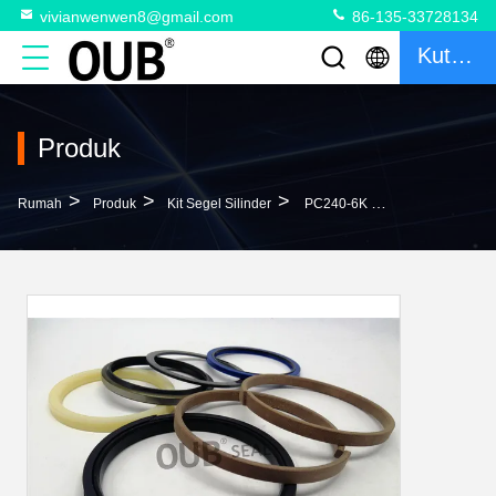
vivianwenwen8@gmail.com
86-135-33728134
Kutipan
Produk
>
>
>
Rumah
Produk
Kit Segel Silinder
PC240-6K PC240LC-6K Excavator Boom Arm Cylinder Seal Kit 206-63-K2120K 707-99-57200 NBR PU 707-99-58240