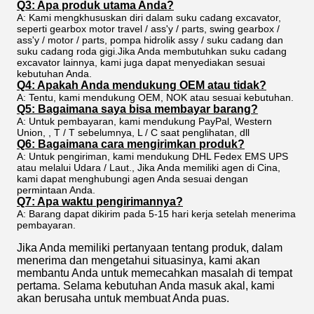
Q3: Apa produk utama Anda?
A: Kami mengkhususkan diri dalam suku cadang excavator,
seperti gearbox motor travel / ass'y / parts, swing gearbox /
ass'y / motor / parts, pompa hidrolik assy / suku cadang dan
suku cadang roda gigi.Jika Anda membutuhkan suku cadang
excavator lainnya, kami juga dapat menyediakan sesuai
kebutuhan Anda.
Q4: Apakah Anda mendukung OEM atau tidak?
A: Tentu, kami mendukung OEM, NOK atau sesuai kebutuhan.
Q5: Bagaimana saya bisa membayar barang?
A: Untuk pembayaran, kami mendukung PayPal, Western
Union, , T / T sebelumnya, L / C saat penglihatan, dll
Q6: Bagaimana cara mengirimkan produk?
A: Untuk pengiriman, kami mendukung DHL Fedex EMS UPS
atau melalui Udara / Laut., Jika Anda memiliki agen di Cina,
kami dapat menghubungi agen Anda sesuai dengan
permintaan Anda.
Q7: Apa waktu pengirimannya?
A: Barang dapat dikirim pada 5-15 hari kerja setelah menerima
pembayaran.
Jika Anda memiliki pertanyaan tentang produk, dalam
menerima dan mengetahui situasinya, kami akan
membantu Anda untuk memecahkan masalah di tempat
pertama. Selama kebutuhan Anda masuk akal, kami
akan berusaha untuk membuat Anda puas.