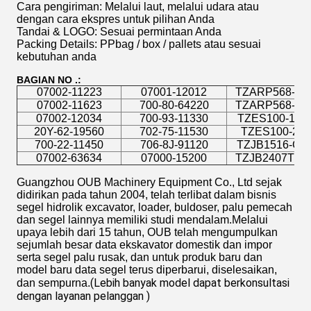
Cara pengiriman: Melalui laut, melalui udara atau
dengan cara ekspres untuk pilihan Anda
Tandai & LOGO: Sesuai permintaan Anda
Packing Details: PPbag / box / pallets atau sesuai
kebutuhan anda
BAGIAN NO .:
07002-11223
07001-12012
TZARP568-378
07002-11623
700-80-64220
TZARP568-453
07002-12034
700-93-11330
TZES100-192
20Y-62-19560
702-75-11530
TZES100-25
700-22-11450
706-8J-91120
TZJB1516-G28
07002-63634
07000-15200
TZJB2407T3-
Guangzhou OUB Machinery Equipment Co., Ltd sejak
didirikan pada tahun 2004, telah terlibat dalam bisnis
segel hidrolik excavator, loader, buldoser, palu pemecah
dan segel lainnya memiliki studi mendalam.Melalui
upaya lebih dari 15 tahun, OUB telah mengumpulkan
sejumlah besar data ekskavator domestik dan impor
serta segel palu rusak, dan untuk produk baru dan
model baru data segel terus diperbarui, diselesaikan,
(Lebih banyak model dapat berkonsultasi 
dan sempurna.
dengan layanan pelanggan
 )