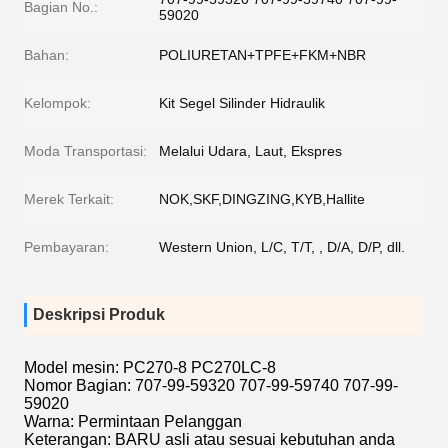
Bagian No.:
59020
Bahan:
POLIURETAN+TPFE+FKM+NBR
Kelompok:
Kit Segel Silinder Hidraulik
Moda Transportasi:
Melalui Udara, Laut, Ekspres
Merek Terkait:
NOK,SKF,DINGZING,KYB,Hallite
Pembayaran:
Western Union, L/C, T/T, , D/A, D/P, dll.
Deskripsi Produk
Model mesin: PC270-8 PC270LC-8
Nomor Bagian: 707-99-59320
707-99-59740
707-99-
59020
Warna: Permintaan Pelanggan
Keterangan: BARU asli atau sesuai kebutuhan anda