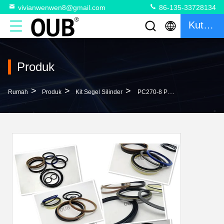
vivianwenwen8@gmail.com
86-135-33728134
Kutipan
Produk
>
>
>
Rumah
Produk
Kit Segel Silinder
PC270-8 PC270LC-8 Boom Arm Bucket Seal Kit 707-99-59320 Kit Perbaikan 707-99-59740 Silinder Hidraulik 707-99-59020