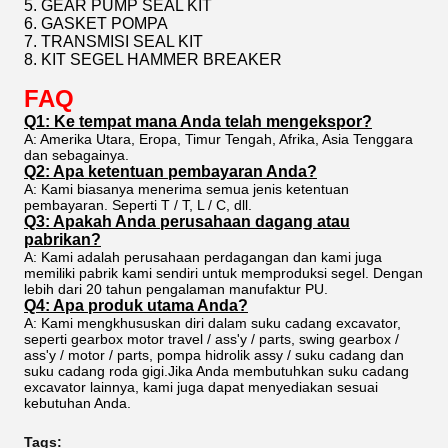
5. GEAR PUMP SEAL KIT
6. GASKET POMPA
7. TRANSMISI SEAL KIT
8. KIT SEGEL HAMMER BREAKER
FAQ
Q1: Ke tempat mana Anda telah mengekspor?
A: Amerika Utara, Eropa, Timur Tengah, Afrika, Asia Tenggara
dan sebagainya.
Q2: Apa ketentuan pembayaran Anda?
A: Kami biasanya menerima semua jenis ketentuan
pembayaran. Seperti T / T, L / C, dll.
Q3: Apakah Anda perusahaan dagang atau
pabrikan?
A: Kami adalah perusahaan perdagangan dan kami juga
memiliki pabrik kami sendiri untuk memproduksi segel. Dengan
lebih dari 20 tahun pengalaman manufaktur PU.
Q4: Apa produk utama Anda?
A: Kami mengkhususkan diri dalam suku cadang excavator,
seperti gearbox motor travel / ass'y / parts, swing gearbox /
ass'y / motor / parts, pompa hidrolik assy / suku cadang dan
suku cadang roda gigi.Jika Anda membutuhkan suku cadang
excavator lainnya, kami juga dapat menyediakan sesuai
kebutuhan Anda.
Tags: