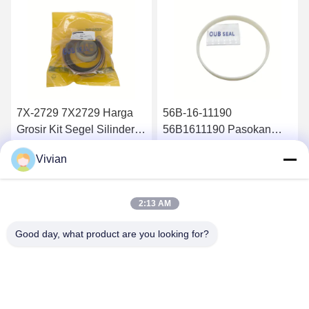
7X-2729 7X2729 Harga
56B-16-11190
Grosir Kit Segel Silinder
56B1611190 Pasokan
Hidraulik 826B
suku cadang berkualitas
Vivian
tinggi Filter minyak
Dapatkan Harga Terbaik
Dapatkan Harga Terbaik
hidrolik HM400-2 HM350-
2
2:13 AM
Good day, what product are you looking for?
GUANGZHOU OPAL MACHINERY PARTS
OPERATION DEPARTMENT