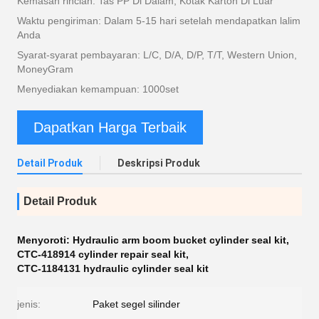
Kemasan rincian: Tas PP Di Dalam, Kotak Karton Di Luar
Waktu pengiriman: Dalam 5-15 hari setelah mendapatkan lalim
Anda
Syarat-syarat pembayaran: L/C, D/A, D/P, T/T, Western Union,
MoneyGram
Menyediakan kemampuan: 1000set
Dapatkan Harga Terbaik
Detail Produk
Deskripsi Produk
Detail Produk
Menyoroti:
Hydraulic arm boom bucket cylinder seal kit
,
CTC-418914 cylinder repair seal kit
,
CTC-1184131 hydraulic cylinder seal kit
jenis:
Paket segel silinder