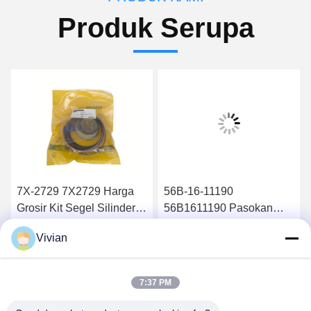
Produk Serupa
7X-2729 7X2729 Harga
56B-16-11190
Grosir Kit Segel Silinder
56B1611190 Pasokan
Hidraulik 826B
suku cadang berkualitas
Vivian
tinggi Filter minyak
Dapatkan Harga Terbaik
Dapatkan Harga Terbaik
hidrolik HM400-2 HM350-
2
7:37 PM