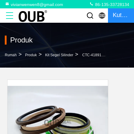
vivianwenwen8@gmail.com
86-135-33728134
Kutipan
Produk
>
>
>
Rumah
Produk
Kit Segel Silinder
CTC-418914 Hidrolik Arm Boom Bucket Cylinder CTC-1184131 Perbaikan Seal Kit CTC-1184775 Untuk