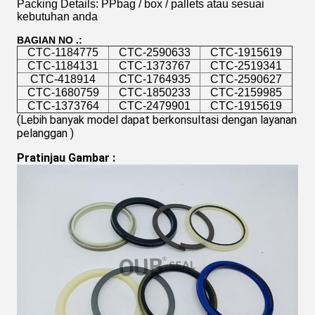
Packing Details: PPbag / box / pallets atau sesuai
kebutuhan anda
BAGIAN NO .:
CTC-1184775
CTC-2590633
CTC-1915619
CTC-1184131
CTC-1373767
CTC-2519341
CTC-418914
CTC-1764935
CTC-2590627
CTC-1680759
CTC-1850233
CTC-2159985
CTC-1373764
CTC-2479901
CTC-1915619
(Lebih banyak model dapat berkonsultasi dengan layanan 
pelanggan
 )
Pratinjau Gambar
 :