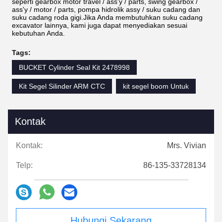
seperti gearbox motor travel / ass'y / parts, swing gearbox /
ass'y / motor / parts, pompa hidrolik assy / suku cadang dan
suku cadang roda gigi.Jika Anda membutuhkan suku cadang
excavator lainnya, kami juga dapat menyediakan sesuai
kebutuhan Anda.
Tags:
BUCKET Cylinder Seal Kit 2478998
Kit Segel Silinder ARM CTC
kit segel boom Untuk
Kontak
Kontak:
Mrs. Vivian
Telp:
86-135-33728134
Hubungi Sekarang