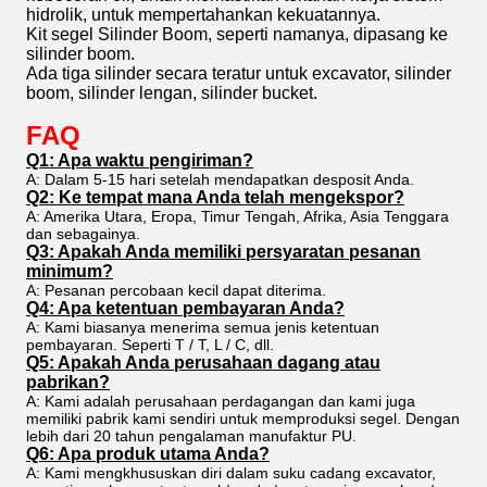
hidrolik, untuk mempertahankan kekuatannya.
Kit segel Silinder Boom, seperti namanya, dipasang ke
silinder boom.
Ada tiga silinder secara teratur untuk excavator, silinder
boom, silinder lengan, silinder bucket.
FAQ
Q1: Apa waktu pengiriman?
A: Dalam 5-15 hari setelah mendapatkan desposit Anda.
Q2: Ke tempat mana Anda telah mengekspor?
A: Amerika Utara, Eropa, Timur Tengah, Afrika, Asia Tenggara
dan sebagainya.
Q3: Apakah Anda memiliki persyaratan pesanan
minimum?
A: Pesanan percobaan kecil dapat diterima.
Q4: Apa ketentuan pembayaran Anda?
A: Kami biasanya menerima semua jenis ketentuan
pembayaran. Seperti T / T, L / C, dll.
Q5: Apakah Anda perusahaan dagang atau
pabrikan?
A: Kami adalah perusahaan perdagangan dan kami juga
memiliki pabrik kami sendiri untuk memproduksi segel. Dengan
lebih dari 20 tahun pengalaman manufaktur PU.
Q6: Apa produk utama Anda?
A: Kami mengkhususkan diri dalam suku cadang excavator,