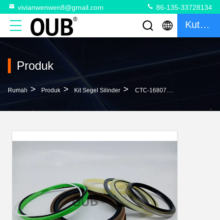
vivianwenwen8@gmail.com
86-135-33728134
Kutipan
Produk
>
>
>
Rumah
Produk
Kit Segel Silinder
CTC-1680759 CTC-1373764 Boom Bucket Cylinder Seal Kit Untuk Excavator NBR Bahan PU CTC-1163612