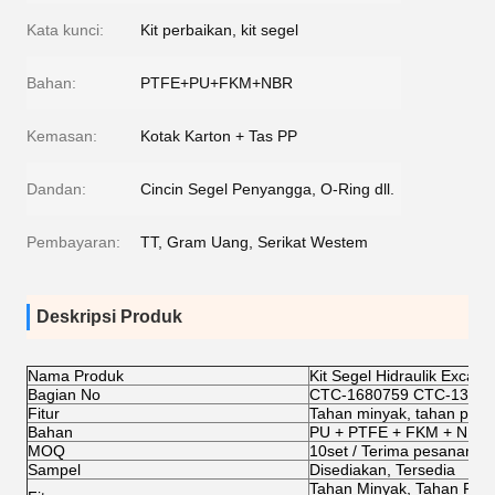
Kata kunci:
Kit perbaikan, kit segel
Bahan:
PTFE+PU+FKM+NBR
Kemasan:
Kotak Karton + Tas PP
Dandan:
Cincin Segel Penyangga, O-Ring dll.
Pembayaran:
TT, Gram Uang, Serikat Westem
Deskripsi Produk
Nama Produk
Kit Segel Hidraulik Excava
Bagian No
CTC-1680759 CTC-13737
Fitur
Tahan minyak, tahan pan
Bahan
PU + PTFE + FKM + NBR
MOQ
10set / Terima pesanan p
Sampel
Disediakan, Tersedia
Tahan Minyak, Tahan Pana