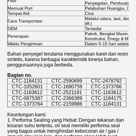
Fitur
Penyegelan, Pembuatan
Memuat Port
Pelabuhan Huangpu, Cina
Tempat Asli
Cina
Melalui udara, laut, den
Cara Transportasi
dll.)
OEM
Tersedia
Pabrik, Bengkel Mesin, Pe
Penerapan
Konstruksi, Enegy & Minin
Waktu Pengiriman
Dalam 5-15 hari setelah 
Bahan penyegel terutama menggunakan karet dan resin
sintetis, karena berbagai karakteristik kinerja bahan,
penggunaannya juga berbeda.
Bagian no.
CTC-1184131
CTC-2590699
CTC-2478792
CTC-1052601
CTC-1680759
CTC-1373766
CTC-1163612
CTC-2521191
CTC-1163612
CTC-0875387
CTC-2366389
CTC-1184175
CTC-1373764
CTC-2159986
CTC-1184131
Keuntungan kami:
1. Performa Sealing yang Hebat: Dengan tekanan dan
kisaran suhu tertentu, oil seal memiliki performa seal
yang bagus untuk menghindari kebocoran air / gas /