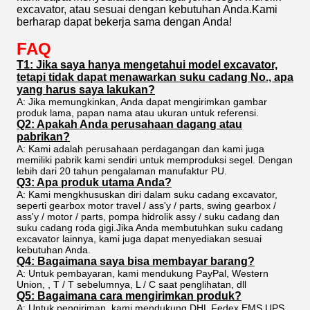
excavator, atau sesuai dengan kebutuhan Anda.Kami
berharap dapat bekerja sama dengan Anda!
FAQ
T1: Jika saya hanya mengetahui model excavator,
tetapi tidak dapat menawarkan suku cadang No., apa
yang harus saya lakukan?
A: Jika memungkinkan, Anda dapat mengirimkan gambar
produk lama, papan nama atau ukuran untuk referensi.
Q2: Apakah Anda perusahaan dagang atau
pabrikan?
A: Kami adalah perusahaan perdagangan dan kami juga
memiliki pabrik kami sendiri untuk memproduksi segel. Dengan
lebih dari 20 tahun pengalaman manufaktur PU.
Q3: Apa produk utama Anda?
A: Kami mengkhususkan diri dalam suku cadang excavator,
seperti gearbox motor travel / ass'y / parts, swing gearbox /
ass'y / motor / parts, pompa hidrolik assy / suku cadang dan
suku cadang roda gigi.Jika Anda membutuhkan suku cadang
excavator lainnya, kami juga dapat menyediakan sesuai
kebutuhan Anda.
Q4: Bagaimana saya bisa membayar barang?
A: Untuk pembayaran, kami mendukung PayPal, Western
Union, , T / T sebelumnya, L / C saat penglihatan, dll
Q5: Bagaimana cara mengirimkan produk?
A: Untuk pengiriman, kami mendukung DHL Fedex EMS UPS