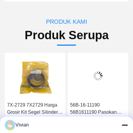
PRODUK KAMI
Produk Serupa
7X-2729 7X2729 Harga
56B-16-11190
Grosir Kit Segel Silinder
56B1611190 Pasokan
Hidraulik 826B
suku cadang berkualitas
Vivian
tinggi Filter minyak
Dapatkan Harga Terbaik
Dapatkan Harga Terbaik