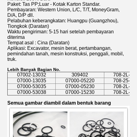
Paket: Tas PP;Luar - Kotak Karton Standar.
Pembayaran: Western Union, L/C, T/T, MoneyGram,
D/A, D/P dll.
Pelabuhan keberangkatan: Huangpu (Guangzhou),
Tiongkok (Daratan)
Waktu pengiriman: 5-15 hari setelah pembayaran
diterima
Tempat asal
: Cina (Daratan)
Aplikasi: Excavator, mesin berat, pertambangan,
pemindahan tanah, mesin konstruksi, penggali, mobil,
truk.
Lebih Banyak Bagian No.
07002-13032
309402
708-2L-23
07000-13035
07000-05220
708-25-04
07000-53035
07000-05230
708-2L-23
07000-53038
07000-15230
708-2L-23
Semua gambar diambil dalam bentuk barang