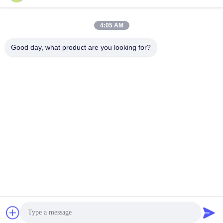
4:05 AM
Good day, what product are you looking for?
GUANGZHOU OPAL MACHINERY PARTS
OPERATION DEPARTMENT
vivianwenwen8@gmail.com
86-135-33728134
NO.212, Zhu ji rode, tian he distric, Guangzhou, China
Cina Kualitas Baik Kit Segel Minyak Pemasok. Hak cipta © 2021-2026
Guangzhou Opal Machinery Parts Operation Department Semua hak
dilindungi.