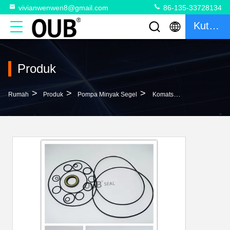
vivianwenwen8@gmail.com
86-135-33728134
Kutipan
Produk
>
>
>
Rumah
Produk
Pompa Minyak Segel
Komatsu Pompa Hidrolik Pompa Utama Seal Kit 708-25-04032 Pompa Excavator Segel Minyak Untuk PC150-5/5C 6D95L-1GG