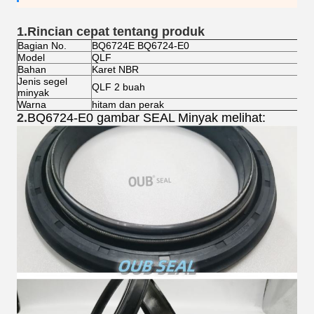
1.
Rincian cepat tentang produk
Bagian No.
BQ6724E BQ6724-E0
Model
QLF
Bahan
Karet NBR
Jenis segel
QLF 2 buah
minyak
Warna
hitam dan perak
2.
BQ6724-E0 gambar SEAL Minyak melihat: