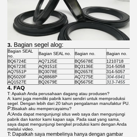
Bagian segel alog:
3.
Bagian SEAL
Bagian SEAL no.
Bagian no.
Bagian no.
no.
BQ6724E
AQ7125E
BQ5678E
1210718
BQ6723E
AQ9151E
BQ3136E
314-5058
AQ7551P
BQ3078E
BQ2657E
314-5057
BQ5020F
AQ8868P
AQ7275E
304-6941
AQ1527E
BQ2679E
BQ5675E
313-7455
4. FAQ
T: Apakah Anda perusahaan dagang atau produsen?
A: kami juga memiliki pabrik kami sendiri untuk memproduksi
segel. Dengan lebih dari 20 tahun pengalaman manufaktur PU.
P:
Bisakah aku mempercayaimu?
A:
Anda dapat mengunjungi situs web saya dan mengunjungi
pabrik dan kantor kami kapan saja. Pada saat yang sama,
saya dapat mengunjungi bengkel produksi kami dengan Anda
melalui video.
T: Dapatkah saya membelinya hanya dengan gambar