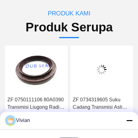
PRODUK KAMI
Produk Serupa
ZF 0750111106 80A0390
ZF 0734319605 Suku
Transmisi Liugong Radial
Cadang Transmisi Asli
Seal Gearbox Seal
Gearbox Oil Seal Axle
Vivian
Seal Shaft Cover
Dapatkan Harga Terbaik
Dapatkan Harga Terbaik