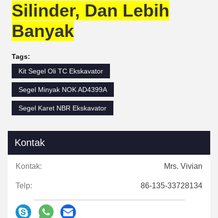
Silinder, Dan Lebih
Banyak
Tags:
Kit Segel Oli TC Ekskavator
Segel Minyak NOK AD4399A
Segel Karet NBR Ekskavator
Kontak
Kontak:
Mrs. Vivian
Telp:
86-135-33728134