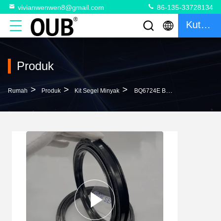
vivianwenwen8@gmail.com
86-135-33728134
Kutipan
Produk
>
>
>
Rumah
Produk
Kit Segel Minyak
BQ6724E BQ6724-E0 Segel Minyak QLF 180*240*15.5*22.5 BAGIAN SEGEL