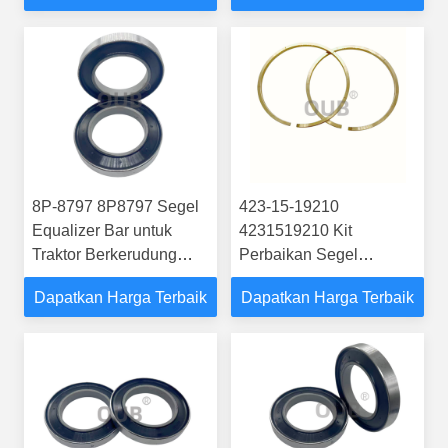
140H 120H
8P-8797 8P8797 Segel
423-15-19210
Equalizer Bar untuk
4231519210 Kit
Traktor Berkerudung
Perbaikan Segel
CAT D10/D11 Equalizer
Silinder Penuh untuk
Dapatkan Harga Terbaik
Dapatkan Harga Terbaik
Bar D11R, D11T
Sistem Hidraulik Wheel
Loader Komatsu HD325-
6 HD325-6W