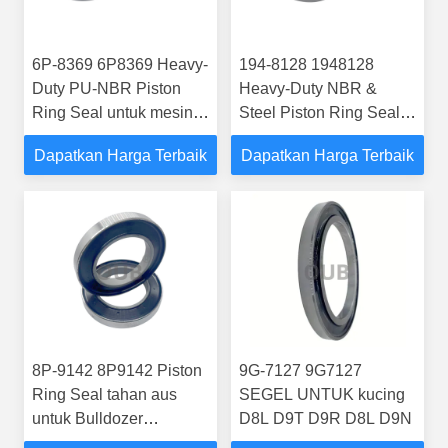
6P-8369 6P8369 Heavy-
194-8128 1948128
Duty PU-NBR Piston
Heavy-Duty NBR &
Ring Seal untuk mesin
Steel Piston Ring Seal
CAT D9R, D9T
untuk CAT D11 Balance
Dapatkan Harga Terbaik
Dapatkan Harga Terbaik
Beam D11R, D11T
8P-9142 8P9142 Piston
9G-7127 9G7127
Ring Seal tahan aus
SEGEL UNTUK kucing
untuk Bulldozer
D8L D9T D9R D8L D9N
Articulation Assembly