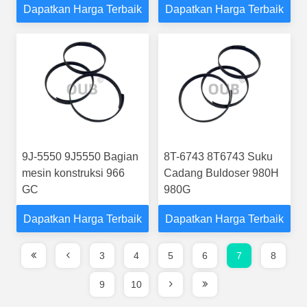
Dapatkan Harga Terbaik
Dapatkan Harga Terbaik
D10N D10R
9J-5550 9J5550 Bagian
8T-6743 8T6743 Suku
mesin konstruksi 966
Cadang Buldoser 980H
GC
980G
Dapatkan Harga Terbaik
Dapatkan Harga Terbaik
3
4
5
6
7
8
9
10