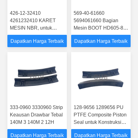
426-12-32410
569-40-61660
4261232410 KARET
5694061660 Bagian
MESIN NBR, untuk
Mesin BOOT HD605-8
Wheel Loader WD600-6
HD465-7R
Dapatkan Harga Terbaik
Dapatkan Harga Terbaik
333-0960 3330960 Strip
128-9656 1289656 PU
Keausan Drawbar Tebal
PTFE Composite Piston
140M 3 140M 2 12H
Seal untuk Konstruksi
Excavator Hydraulic
Dapatkan Harga Terbaik
Dapatkan Harga Terbaik
Cylinder Repair 12H