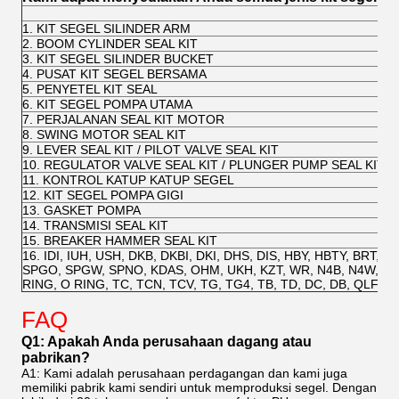
1. KIT SEGEL SILINDER ARM
2. BOOM CYLINDER SEAL KIT
3. KIT SEGEL SILINDER BUCKET
4. PUSAT KIT SEGEL BERSAMA
5. PENYETEL KIT SEAL
6. KIT SEGEL POMPA UTAMA
7. PERJALANAN SEAL KIT MOTOR
8. SWING MOTOR SEAL KIT
9. LEVER SEAL KIT / PILOT VALVE SEAL KIT
10. REGULATOR VALVE SEAL KIT / PLUNGER PUMP SEAL KIT
11. KONTROL KATUP KATUP SEGEL
12. KIT SEGEL POMPA GIGI
13. GASKET POMPA
14. TRANSMISI SEAL KIT
15. BREAKER HAMMER SEAL KIT
16. IDI, IUH, USH, DKB, DKBI, DKI, DHS, DIS, HBY, HBTY, BRT, S
SPGO, SPGW, SPNO, KDAS, OHM, UKH, KZT, WR, N4B, N4W, B
RING, O RING, TC, TCN, TCV, TG, TG4, TB, TD, DC, DB, QLFT ...
FAQ
Q1: Apakah Anda perusahaan dagang atau
pabrikan?
A1: Kami adalah perusahaan perdagangan dan kami juga
memiliki pabrik kami sendiri untuk memproduksi segel. Dengan