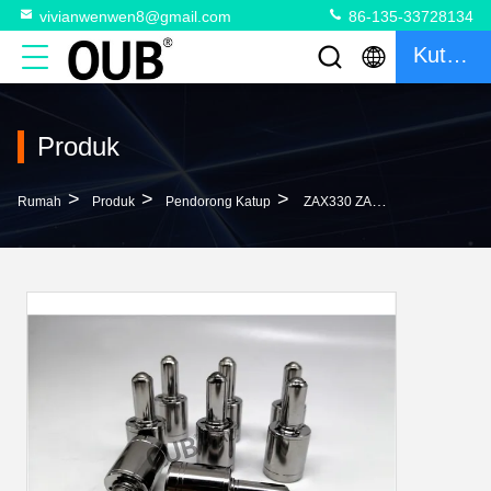
vivianwenwen8@gmail.com
86-135-33728134
Kutipan
Produk
>
>
>
Rumah
Produk
Pendorong Katup
ZAX330 ZAX360 Pilot Valve Seal Sleeve Valve Pusher NBR