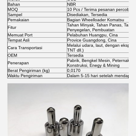
Bahan
NBR
MOQ
10 Pcs / Terima pesanan percobaa
Sampel
Disediakan, Tersedia
Pemakaian
Bagian Wheelloader Komatsu
Tahan Minyak, Tahan Panas, Tahan
Fitur
Penyegelan, Pembuatan
Memuat Port
Pelabuhan Huangpu, Cina
Tempat Asli
Provice Guangdong, Cina
Melalui udara, laut, dengan ekspre
Cara Transportasi
TNT dll.)
OEM
Tersedia
Pabrik, Bengkel Mesin, Peternakan,
Penerapan
Konstruksi, Enegy & Mining
Berat Pengiriman (kg)
0,0170
Waktu Pengiriman
Dalam 5-15 hari setelah mendapatk