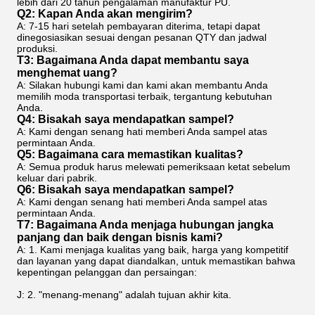
lebih dari 20 tahun pengalaman manufaktur PU.
Q2: Kapan Anda akan mengirim?
A: 7-15 hari setelah pembayaran diterima, tetapi dapat
dinegosiasikan sesuai dengan pesanan QTY dan jadwal
produksi.
T3: Bagaimana Anda dapat membantu saya
menghemat uang?
A: Silakan hubungi kami dan kami akan membantu Anda
memilih moda transportasi terbaik, tergantung kebutuhan
Anda.
Q4: Bisakah saya mendapatkan sampel?
A: Kami dengan senang hati memberi Anda sampel atas
permintaan Anda.
Q5: Bagaimana cara memastikan kualitas?
A: Semua produk harus melewati pemeriksaan ketat sebelum
keluar dari pabrik.
Q6: Bisakah saya mendapatkan sampel?
A: Kami dengan senang hati memberi Anda sampel atas
permintaan Anda.
T7: Bagaimana Anda menjaga hubungan jangka
panjang dan baik dengan bisnis kami?
A: 1. Kami menjaga kualitas yang baik, harga yang kompetitif
dan layanan yang dapat diandalkan, untuk memastikan bahwa
kepentingan pelanggan dan persaingan:
J: 2. "menang-menang" adalah tujuan akhir kita.