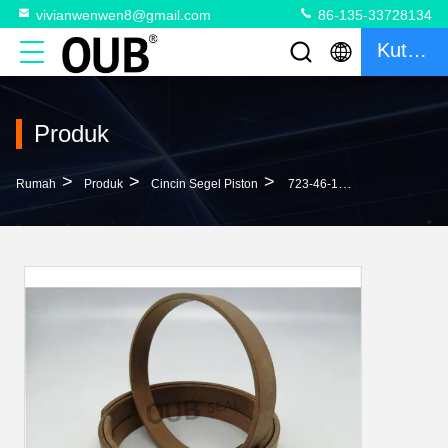
vivianwenwen8@gmail.com
86-135-33728134
Kutipan
Produk
>
>
>
Rumah
Produk
Cincin Segel Piston
723-46-18720 709-74-921 Cincin Panduan Kain Fenol Resin WR 700-13-31161 Untuk Cincin Piston Hidrolik 07156-01417