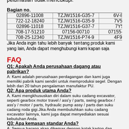
Bagian no.
02896-11008
TZJW1516-G35-7
6V-840
722-12-18240
TZJW1516-G35-9
7V521
02896-11018
TZJW1516-G37-7
7Y512
708-17-51210
07156-00710
07155-00
708-25-12340
TZJW1516-P74-9
4F965
Jika Anda ingin tahu lebih banyak tentang produk kami 
yang lain, Anda dapat menghubungi kami kapan saja.
FAQ
Q1: Apakah Anda perusahaan dagang atau
pabrikan?
A: Kami adalah perusahaan perdagangan dan kami juga
memiliki pabrik kami sendiri untuk memproduksi segel. Dengan
lebih dari 20 tahun pengalaman manufaktur PU.
Q2: Apa produk utama Anda?
A. Kami mengkhususkan diri dalam suku cadang excavator,
seperti gearbox motor travel / ass'y / parts, swing gearbox /
ass'y / motor / parts, hydraulic pump assy / parts dan suku
cadang roda gigi.Jika Anda membutuhkan suku cadang
excavator lainnya, kami juga dapat menyediakan sesuai
kebutuhan Anda.
Q3: Apa kemasan standar Anda?
A: Semua barang akan dikemas dengan kotak karton dan