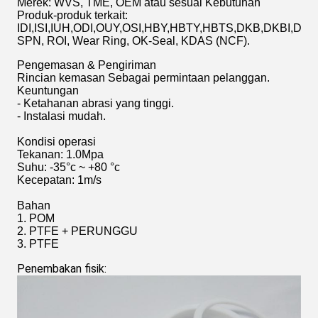
Merek: WVS, TME, OEM atau sesuai Kebutuhan
Produk-produk terkait:
IDI,ISI,IUH,ODI,OUY,OSI,HBY,HBTY,HBTS,DKB,DKBI,DS
SPN, ROI, Wear Ring, OK-Seal, KDAS (NCF).
Pengemasan & Pengiriman
Rincian kemasan Sebagai permintaan pelanggan.
Keuntungan
- Ketahanan abrasi yang tinggi.
- Instalasi mudah.
Kondisi operasi
Tekanan: 1.0Mpa
Suhu: -35°c ~ +80 °c
Kecepatan: 1m/s
Bahan
1. POM
2. PTFE + PERUNGGU
3. PTFE
Penembakan fisik: