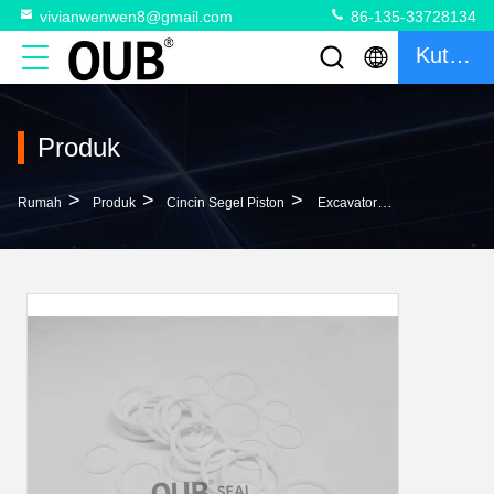
vivianwenwen8@gmail.com
86-135-33728134
Kutipan
Produk
>
>
>
Rumah
Produk
Cincin Segel Piston
Excavator POM Piston Seal Rings 48*58*1.9 50*60*1.9 52*62*1.9