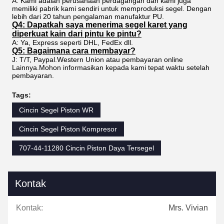
A: Kami adalah perusahaan perdagangan dan kami juga
memiliki pabrik kami sendiri untuk memproduksi segel. Dengan
lebih dari 20 tahun pengalaman manufaktur PU.
Q4: Dapatkah saya menerima segel karet yang
diperkuat kain dari pintu ke pintu?
A: Ya, Express seperti DHL, FedEx dll.
Q5: Bagaimana cara membayar?
J: T/T, Paypal.Western Union atau pembayaran online
Lainnya.Mohon informasikan kepada kami tepat waktu setelah
pembayaran.
Tags:
Cincin Segel Piston WR
Cincin Segel Piston Kompresor
707-44-11280 Cincin Piston Daya Tersegel
Kontak
Kontak:
Mrs. Vivian